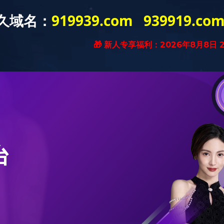
方
星空入口（中国）官方
党的建设
网站