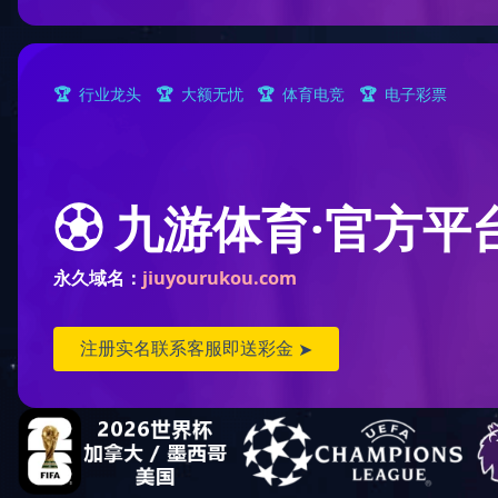
平凉市城东污水处理厂项目是为
能力，保障园区正常运转实施的市列
模
1
万
m
3
/
天基础上扩大日处理规模建
建设，远期处理规模总体达到
5
万
m
3
/
间、
高效沉淀池及砂滤池、
紫外消毒
验收。